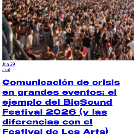
Jun
29
azul
Comunicación de crisis
en grandes eventos: el
ejemplo del BigSound
Festival 2026 (y las
diferencias con el
Festival de Les Arts)