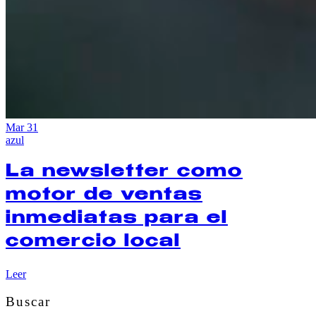
Mar
31
azul
La newsletter como
motor de ventas
inmediatas para el
comercio local
Leer
Buscar