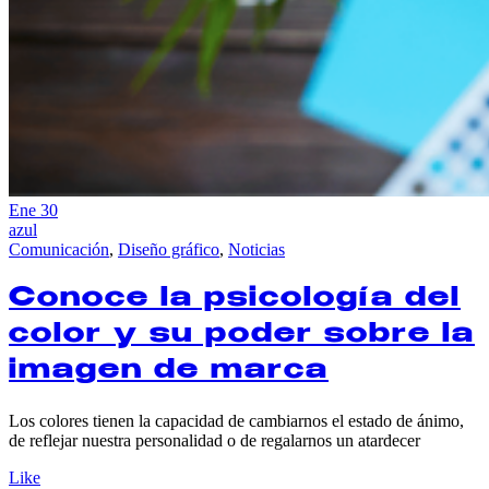
Ene
30
azul
Comunicación
,
Diseño gráfico
,
Noticias
Conoce la psicología del
color y su poder sobre la
imagen de marca
Los colores tienen la capacidad de cambiarnos el estado de ánimo,
de reflejar nuestra personalidad o de regalarnos un atardecer
Like